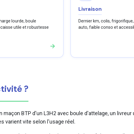
Livraison
charge lourde, boule
Dernier km, colis, frigorifique
 caisse utile et robustesse
auto, faible conso et accessib
→
ivité ?
un maçon BTP d'un L3H2 avec boule d'attelage, un livreu
es varient vite selon l'usage réel.