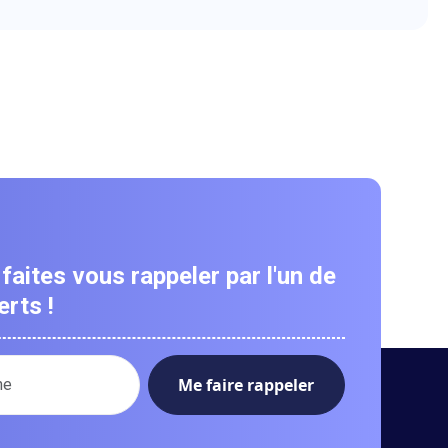
faites vous rappeler par l'un de
rts !
ro de téléphone :