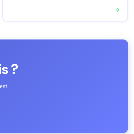
→
is ?
ent.