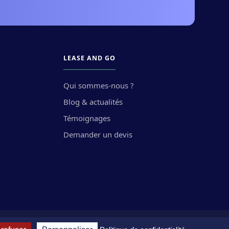
LEASE AND GO
Qui sommes-nous ?
Blog & actualités
Témoignages
Demander un devis
·
·
·
'utilisation
Politique de confidentialité
FAQ
Plan du site