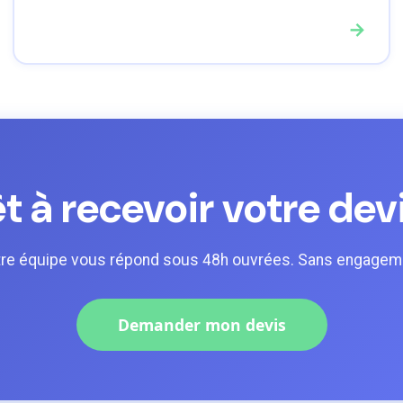
→
t à recevoir votre dev
re équipe vous répond sous 48h ouvrées. Sans engagem
Demander mon devis