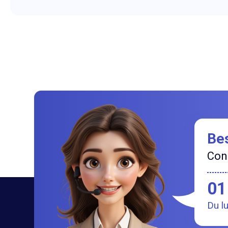
Bes
Cont
01
Du l