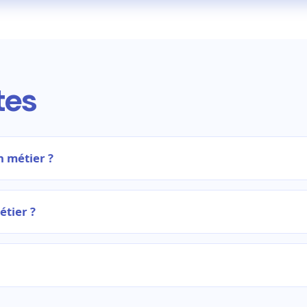
tes
n métier ?
étier ?