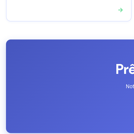
→
Prê
Not