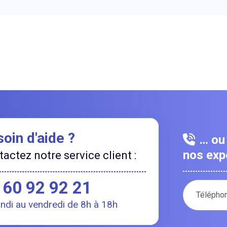
oin d'aide ?
… ou 
nos expe
actez notre service client :
 60 92 92 21
Votre numé
undi au vendredi de 8h à 18h