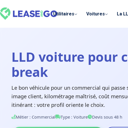
Panneau de gestion des cookies
Utilitaires
Voitures
La L
LLD voiture pour c
break
Le bon véhicule pour un commercial qui passe s
image client, kilométrage maîtrisé, coût mensue
itinérant : votre profil oriente le choix.
Métier : Commercial
Type : Voiture
Devis sous 48 h