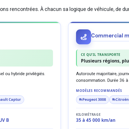
tions rencontrées. À chacun sa logique de véhicule, de du
Commercial mu
CE QU'IL TRANSPORTE
Plusieurs régions, pl
l ou hybride privilégiés.
Autoroute majoritaire, journ
consommation. Durée 36 à
MODÈLES RECOMMANDÉS
ault Captur
Peugeot 3008
Citroën
KILOMÉTRAGE
UV B
35 à 45 000 km/an