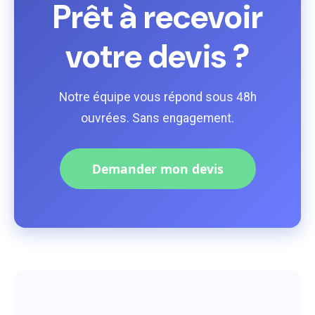
Prêt à recevoir
votre devis ?
Notre équipe vous répond sous 48h
ouvrées. Sans engagement.
Demander mon devis