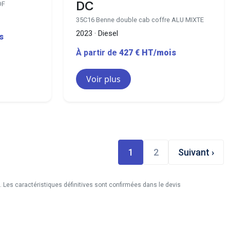
DC
DF
35C16 Benne double cab coffre ALU MIXTE
2023 · Diesel
s
À partir de
427 € HT/mois
Voir plus
1
2
Suivant ›
é. Les caractéristiques définitives sont confirmées dans le devis