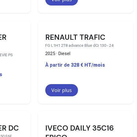
3 disponibles
10 disponibles
ER
RENAULT TRAFIC
FG L1H1 2T8 advance Blue dCi 130 - 24
2025 · Diesel
EVIE PS
À partir de
328 € HT/mois
s
Voir plus
1 disponibles
18 disponibles
ER DC
IVECO DAILY 35C16
150 E6E