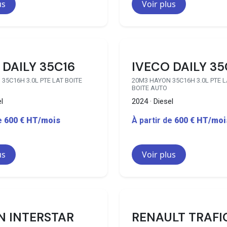
us
Voir plus
20 disponibles
 DAILY 35C16
IVECO DAILY 35
35C16H 3.0L PTE LAT BOITE
20M3 HAYON 35C16H 3.0L PTE 
BOITE AUTO
l
2024 · Diesel
de
600 € HT/mois
À partir de
600 € HT/moi
us
Voir plus
19 disponibles
1
N INTERSTAR
RENAULT TRAFI