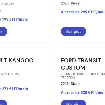
2025 · Diesel
dCi 95 - 22
l
À partir de
295 € HT/moi
de
195 € HT/mois
us
Voir plus
46 disponibles
2
ULT KANGOO
FORD TRANSIT
CUSTOM
lue dCi 95 - 24
TREND 2.0 ECOBLUE 110CH BVM
TRACTION
l
2025 · Diesel
de
271 € HT/mois
À partir de
328 € HT/moi
us
Voir plus