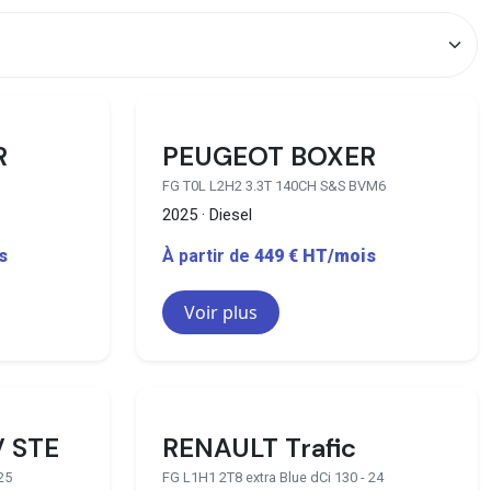
3 disponibles
35 disponibles
R
PEUGEOT BOXER
FG T0L L2H2 3.3T 140CH S&S BVM6
2025 · Diesel
s
À partir de
449 € HT/mois
Voir plus
3 disponibles
89 disponibles
V STE
RENAULT Trafic
25
FG L1H1 2T8 extra Blue dCi 130 - 24