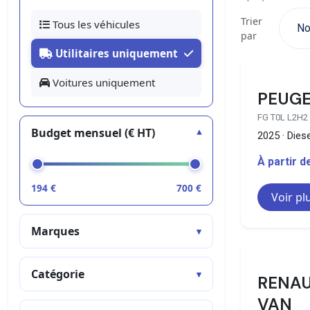
Trier
Tous les véhicules
par
Utilitaires uniquement
Voitures uniquement
PEUGE
FG T0L L2H2
Budget mensuel (€ HT)
2025 · Diese
À partir 
194
€
700
€
Voir pl
Marques
Catégorie
RENAU
VAN