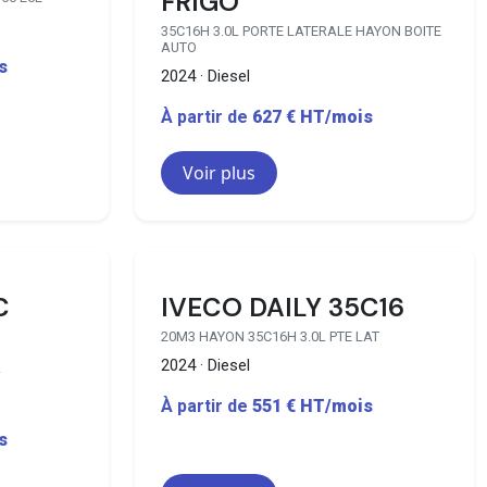
FRIGO
35C16H 3.0L PORTE LATERALE HAYON BOITE
AUTO
s
2024 · Diesel
À partir de
627 € HT/mois
Voir plus
2 disponibles
29 disponibles
C
IVECO DAILY 35C16
20M3 HAYON 35C16H 3.0L PTE LAT
2024 · Diesel
À partir de
551 € HT/mois
s