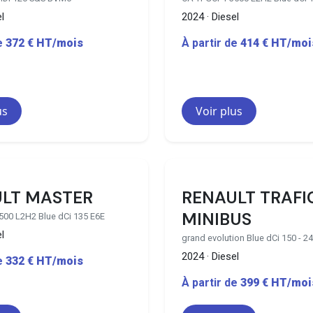
l
2024 · Diesel
de
372 € HT/mois
À partir de
414 € HT/moi
us
Voir plus
28 disponibles
12
LT MASTER
RENAULT TRAFI
MINIBUS
500 L2H2 Blue dCi 135 E6E
l
grand evolution Blue dCi 150 - 24
2024 · Diesel
de
332 € HT/mois
À partir de
399 € HT/moi