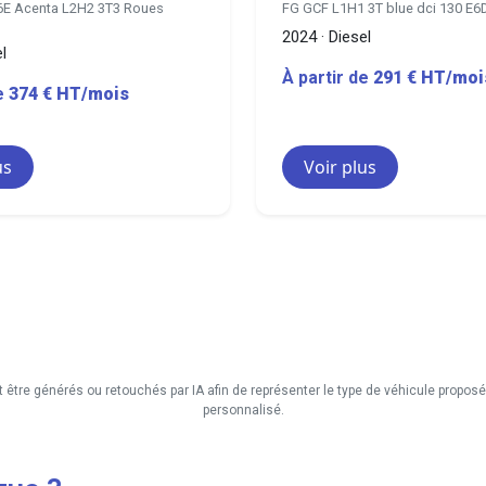
6E Acenta L2H2 3T3 Roues
FG GCF L1H1 3T blue dci 130 E6
2024 · Diesel
l
À partir de
291 € HT/moi
de
374 € HT/mois
us
Voir plus
t être générés ou retouchés par IA afin de représenter le type de véhicule propos
personnalisé.