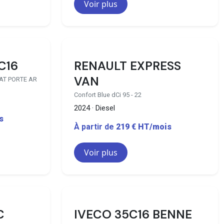
Voir plus
14 disponibles
C16
RENAULT EXPRESS
VAN
LAT PORTE AR
Confort Blue dCi 95 - 22
2024 · Diesel
s
À partir de
219 € HT/mois
Voir plus
0 disponibles
7 disponibles
C
IVECO 35C16 BENNE