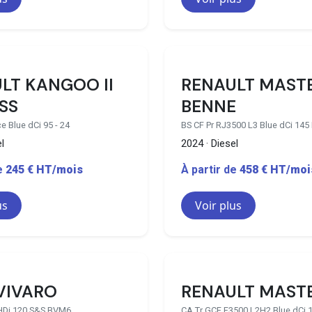
10 disponibles
4
LT KANGOO II
RENAULT MAST
SS
BENNE
e Blue dCi 95 - 24
BS CF Pr RJ3500 L3 Blue dCi 145 
l
2024 · Diesel
de
245 € HT/mois
À partir de
458 € HT/moi
us
Voir plus
52 disponibles
3
VIVARO
RENAULT MAST
eHDi 120 S&S BVM6
CA Tr GCF F3500 L2H2 Blue dCi 