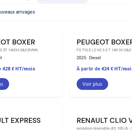
59 disponibles
OT BOXER
PEUGEOT BOXE
 3.5T 140CH S&S BVM6
FG TOLE L2 H2 3.3 T 140 CH S&S
l
2025 · Diesel
de
428 € HT/mois
À partir de
424 € HT/moi
us
Voir plus
19 disponibles
3
LT EXPRESS
RENAULT CLIO 
evolution réversible dCi 100 ch - 