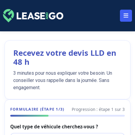
Panneau de gestion des cookies
Recevez votre devis LLD en
48 h
3 minutes pour nous expliquer votre besoin. Un
conseiller vous rappelle dans la journée. Sans
engagement.
Progression : étape
1
sur 3
FORMULAIRE (ÉTAPE
1
/3)
Quel type de véhicule cherchez-vous ?