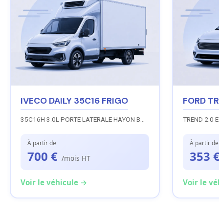
IVECO DAILY 35C16 FRIGO
FORD T
35C16H 3.0L PORTE LATERALE HAYON BOITE AUTO
À partir de
À partir de
700 €
353 
/mois HT
Voir le véhicule →
Voir le v