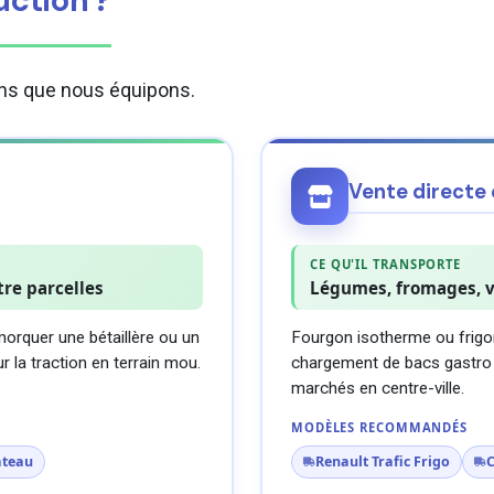
uction ?
ions que nous équipons.
Vente directe
CE QU'IL TRANSPORTE
tre parcelles
Légumes, fromages, vi
morquer une bétaillère ou un
Fourgon isotherme ou frigori
 la traction en terrain mou.
chargement de bacs gastro et
marchés en centre-ville.
MODÈLES RECOMMANDÉS
ateau
Renault Trafic Frigo
C