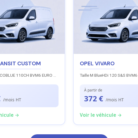
RANSIT CUSTOM
OPEL VIVARO
TREND 2.0 ECOBLUE 110CH BVM6 EURO 6.3 TRACTION
Taille M BlueHDi 120 S&S BVM6
À partir de
€
372 €
/mois HT
/mois HT
éhicule →
Voir le véhicule →