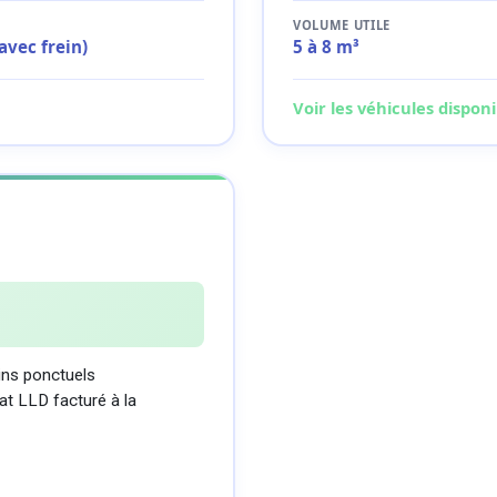
VOLUME UTILE
(avec frein)
5 à 8 m³
Voir les véhicules disponi
oins ponctuels
rat LLD facturé à la