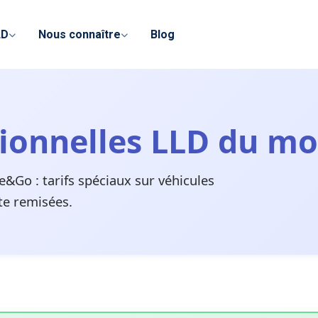
LD
Nous connaître
Blog
tionnelles LLD du m
&Go : tarifs spéciaux sur véhicules
tte remisées.