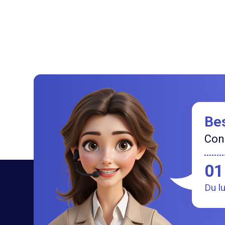
Bes
Cont
01
Du l