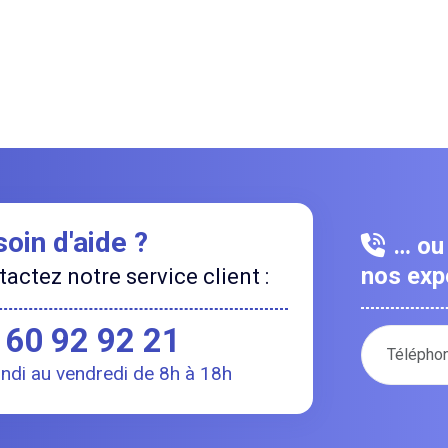
oin d'aide ?
… ou 
nos expe
actez notre service client :
 60 92 92 21
Votre numé
undi au vendredi de 8h à 18h