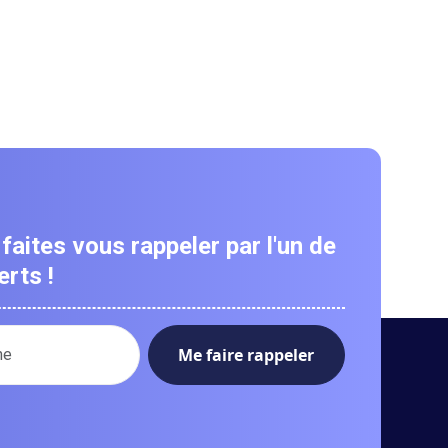
faites vous rappeler par l'un de
rts !
ro de téléphone :