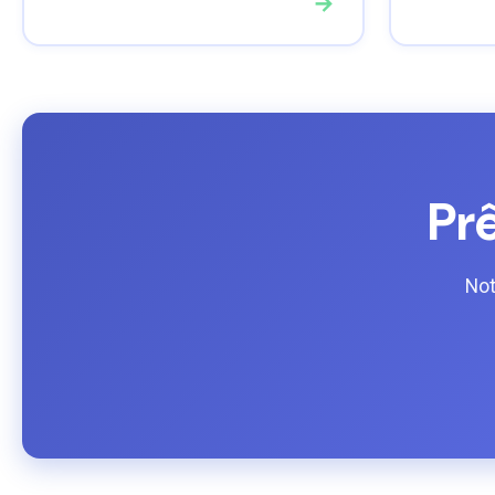
→
Prê
Not