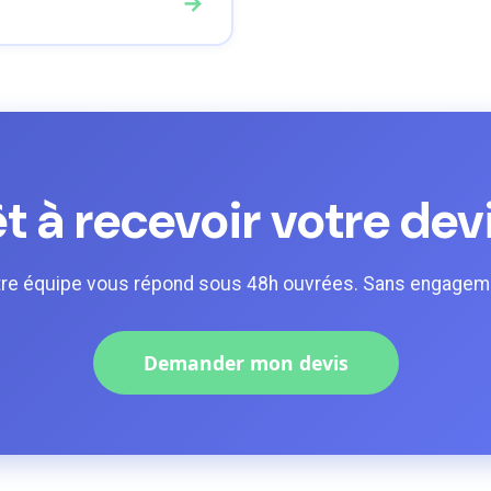
→
t à recevoir votre dev
re équipe vous répond sous 48h ouvrées. Sans engagem
Demander mon devis