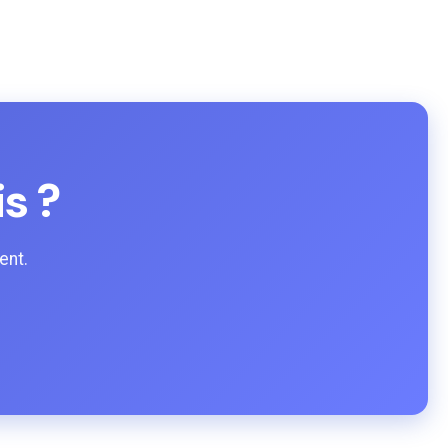
is ?
ent.